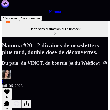
Namma
S'abonner
Se connecter
Lisez sans distraction sur Substack
Namma #20 - 2 dizaines de newsletters
plus tard, double dose de découvertes.
Du pain, du VINGT, du boursin (et du Webflow). 🥁
Carla
juil. 06, 2023
6
2