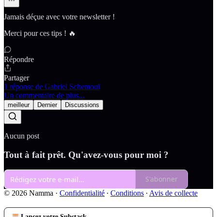
Jamais déçue avec votre newsletter !
Merci pour ces tips ! 🔥
Répondre
Partager
1 réponse de Gabriel Schemoul
Un commentaire de plus...
meilleur
Dernier
Discussions
Aucun post
Tout à fait prêt. Qu'avez-vous pour moi ?
S'abonner
© 2026 Namma
·
Confidentialité
∙
Conditions
∙
Avis de collecte
Lancez votre Substack