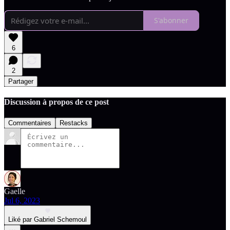
S'abonner
6
2
Partager
Discussion à propos de ce post
Commentaires
Restacks
Gaelle
Jul 6, 2023
Liké par Gabriel Schemoul